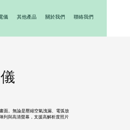
電儀
其他產品
關於我們
聯絡我們
像儀
。
畫面。無論是壓縮空氣洩漏、電弧放
風陣列與高清螢幕，支援高解析度照片