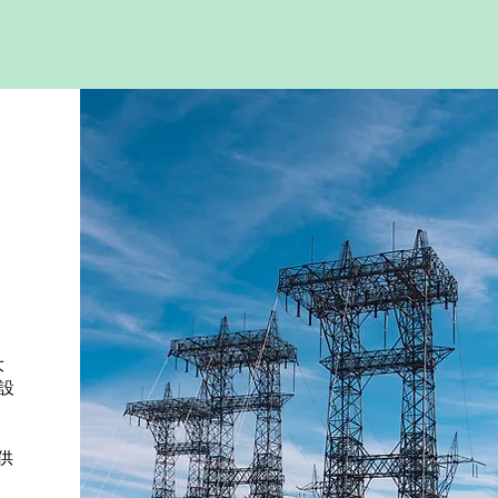
、
大
護設
供