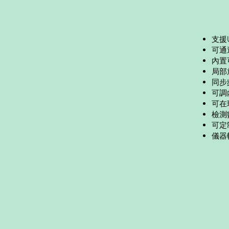
支援
可通
內置
局部
同步
可調
可在
檢測
可定
儀器