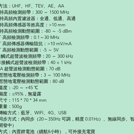
方法：UHF、HF、TEV、AE、AA
 特高頻檢測頻帶：300 ～ 1500 MHz
F 特高頻內置濾波器：全通、低通、高通
F 特高頻傳感器等效高度：>10 mm
 特高頻檢測動態範圍：-80 ～ -5 dBm
T 高頻檢測頻帶：0.1～30 MHz
T 高頻傳感器傳輸阻抗：>10 mV/mA
T 高頻檢測動態範圍：-5 ～ 5V
接觸式超聲波檢測頻帶：20 ～ 300 kHz
非接觸式超聲波檢測頻帶：40 ± 1 kHz
AA 超聲波檢測動態範圍：70 dB
 暫態地電壓檢測頻帶：3 ～ 100 MHz
V 暫態地電壓檢測動態範圍：80 dB
度：-20 ～ +45 ℃
濕度：≤95%，無凝露
寸：115 * 70 * 34 mm
重量：500g
傳輸方式：藍牙、WIFI、4G、USB
同步方式：內同步（20～350Hz 可調，精度 0.01Hz）、無線同步、
開發中）
方式：內置鋰電池（續航8小時），可外接充電寶