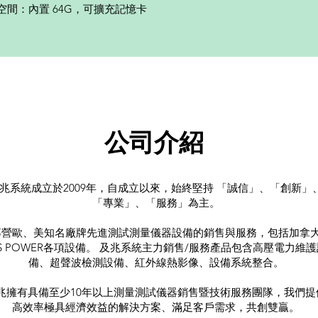
空間：內置 64G，可擴充記憶卡
​公司介
紹
兆系統成立於2009年，自成立以來，始終堅持 「誠信」、「創新」
「專業」、「服務」為主。
專營歐、美知名廠牌先進測試測量儀器設備的銷售與服務，包括加拿
RIS POWER各項設備。 及兆系統主力銷售/服務產品包含高壓電力維
備、超聲波檢測設備、紅外線熱影像、設備系統整合。
兆擁有具備至少10年以上測量測試儀器銷售暨技術服務團隊，我們提
高效率極具經濟效益的解決方案、滿足客戶需求，共創雙贏。