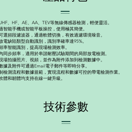
UHF、HF、AE、AA、TEV等無線傳感器檢測，輕便靈活。
過智能手機或智能平板操控，使用極其簡便。
可選頻段濾波器，通過軟體切換，有效過濾環境噪音。
放電缺陷類型自動識別，識別準確率達95%。
頻率智能識別，提高現場檢測效率。
內同步頻率，適用於串諧耐壓試驗期間的局部放電檢測。
現場拍攝照片、視頻，並作為附件添加到檢測數據中。
數據及附件可通過Email電子郵件等即時分享。
制檢測流程和數據規範，實現流程和數據可控的帶電檢測作業。
軟體和韌體均支持在線一鍵升級。
​技術參數