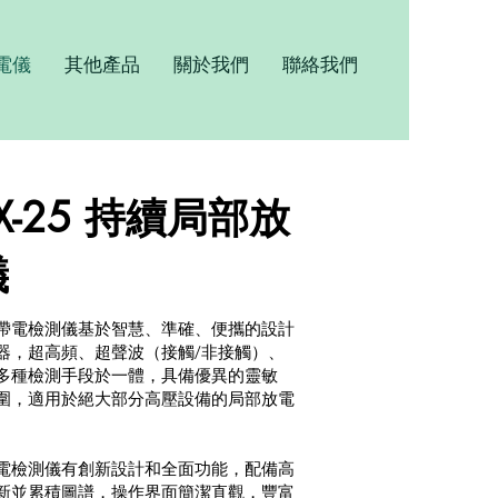
電儀
其他產品
關於我們
聯絡我們
X-25 持續局部放
儀
帶電檢測儀基於智慧、準確、便攜的設計
器，超高頻、超聲波（接觸/非接觸）、
多種檢測手段於一體，具備優異的靈敏
圍，適用於絕大部分高壓設備的局部放電
電檢測儀有創新設計和全面功能，配備高
新並累積圖譜，操作界面簡潔直觀，豐富