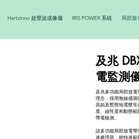
Hertzinno 超聲波成像儀
IRIS POWER 系統
局部放
及兆 DB
電監測
及兆多功能局部放電
理念，採用無線感測
高頻及暫態地電壓等
度、線性度和動態範
帶電檢測。
該多功能局部放電帶
速處理器，能快速刷