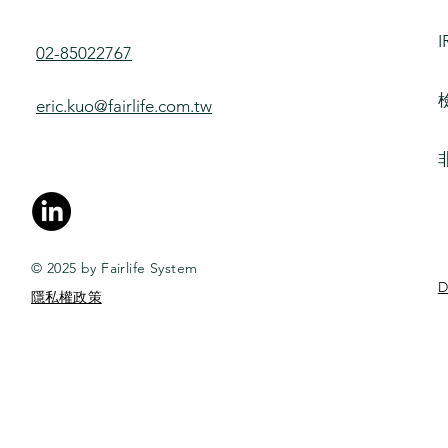
I
02-85022767
eric.kuo@fairlife.com.tw
© 2025 by Fairlife System
D
​隱私權政策