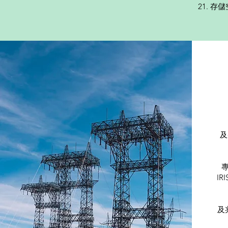
存儲
及
I
及