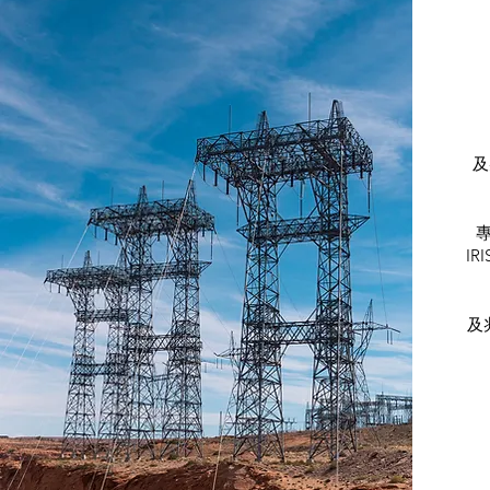
及
I
及