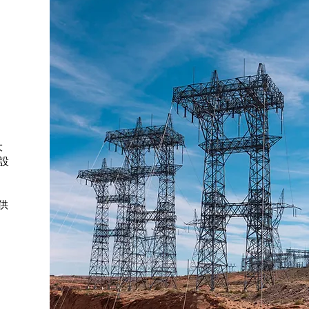
、
大
護設
供