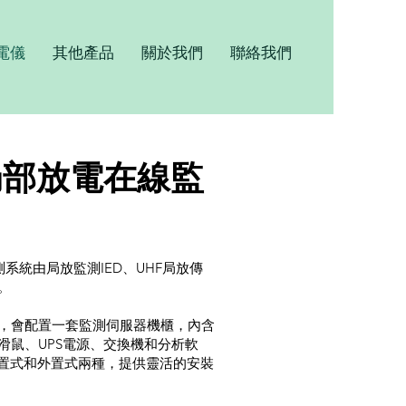
電儀
其他產品
關於我們
聯絡我們
局部放電在線監
測系統由局放監測IED、UHF局放傳
。
，會配置一套監測伺服器機櫃，內含
滑鼠、UPS電源、交換機和分析軟
內置式和外置式兩種，提供靈活的安裝