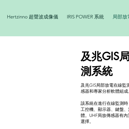
Hertzinno 超聲波成像儀
IRIS POWER 系統
局部放
及兆GIS
測系統
及兆GIS局部放電在線監
感器和專家分析軟體組成
該系統在進行在線監測時
工控機、顯示器、鍵盤、
體。UHF局放傳感器有
選擇。