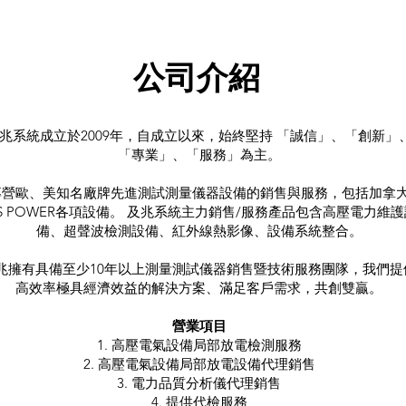
​公司介
紹
兆系統成立於2009年，自成立以來，始終堅持 「誠信」、「創新」
「專業」、「服務」為主。
專營歐、美知名廠牌先進測試測量儀器設備的銷售與服務，包括加拿
RIS POWER各項設備。 及兆系統主力銷售/服務產品包含高壓電力維
備、超聲波檢測設備、紅外線熱影像、設備系統整合。
兆擁有具備至少10年以上測量測試儀器銷售暨技術服務團隊，我們提
高效率極具經濟效益的解決方案、滿足客戶需求，共創雙贏。
​營業項目
1. 高壓電氣設備局部放電檢測服務
2. 高壓電氣設備局部放電設備代理銷售
3. 電力品質分析儀代理銷售
4. 提供代檢服務