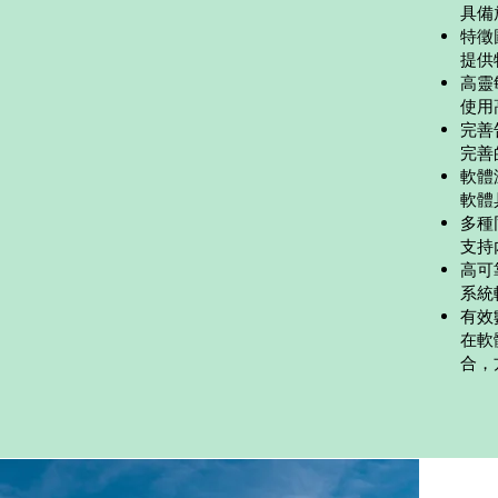
具備
特徵
提供
高靈
使用
完善
完善
軟體
軟體
多種
支持
高可
系統
有效
在軟
合，