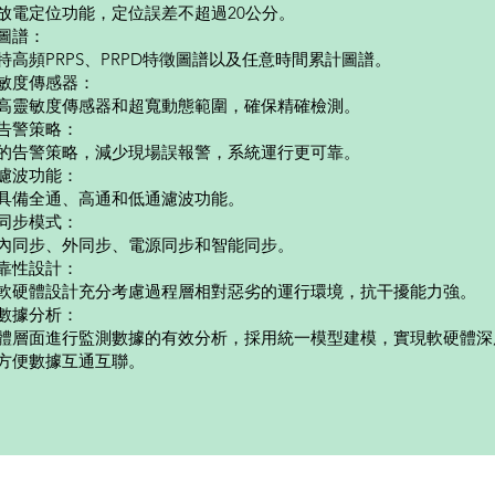
放電定位功能，定位誤差不超過20公分。
圖譜：
特高頻PRPS、PRPD特徵圖譜以及任意時間累計圖譜。
敏度傳感器：
高靈敏度傳感器和超寬動態範圍，確保精確檢測。
告警策略：
的告警策略，減少現場誤報警，系統運行更可靠。
濾波功能：
具備全通、高通和低通濾波功能。
同步模式：
內同步、外同步、電源同步和智能同步。
靠性設計：
軟硬體設計充分考慮過程層相對惡劣的運行環境，抗干擾能力強。
數據分析：
體層面進行監測數據的有效分析，採用統一模型建模，實現軟硬體深
方便數據互通互聯。